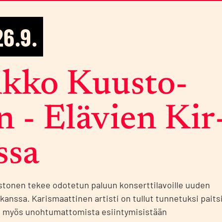
26.9.
k­ko Kuus­to­
n - Elä­vien Kir
s­sa
tonen tekee odotetun paluun konserttilavoille uuden
kanssa. Karismaattinen artisti on tullut tunnetuksi paits
n myös unohtumattomista esiintymisistään