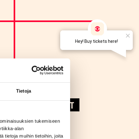
HINNAT
27,50€
Tietoja
OSTA LIPUT
 ominaisuuksien tukemiseen
n
tiikka-alan
ietoja muihin tietoihin, joita