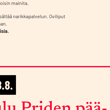
i­sin mai­ni­ta.
säl­tää narik­ka­pal­ve­lun. Ovi­li­put
aan.
­sia.
8.8.
lu Pri­den pää­