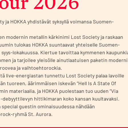
Tour 2026
ty ja HOKKA yhdistävät syksyllä voimansa Suomen-
e
n modernin metallin kärkinimi Lost Society ja raskaan
kuumin tulokas HOKKA suuntaavat yhteiselle Suomen-
e syys-lokakuussa. Kiertue tavoittaa kymmenen kaupunki
men ja tarjoilee yleisölle ainutlaatuisen paketin modern
groovea ja vaihtoehtorockia.
tä live-energiastan tunnettu Lost Society palaa lavoille
än tuoreen, äärimmäisen iskevän ”Hell Is A State Of
min materiaalia, ja HOKKA puolestaan tuo uuden ”Via
” -debyyttilevyn hittikimaran koko kansan kuultavaksi.
a special guestin ominaisuudessa nähdään
rock-ryhmä St. Aurora.