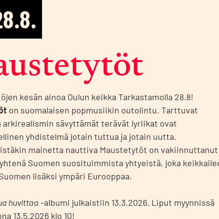
28.8.
s­te­ty­töt
öjen kesän ainoa Oulun keikka Tarkastamolla 28.8!
öt
on suomalaisen popmusiikin outolintu. Tarttuvat
 arkirealismin sävyttämät terävät lyriikat ovat
linen yhdistelmä jotain tuttua ja jotain uutta.
istäkin mainetta nauttiva Maustetytöt on vakiinnuttanut
htenä Suomen suosituimmista yhtyeistä, joka keikkaile
 Suomen lisäksi ympäri Eurooppaa.
ua huvittaa
-albumi julkaistiin 13.3.2026. Liput myynnissä
na 13.5.2026 klo 10!