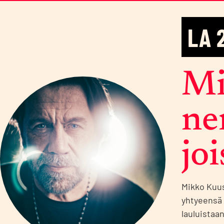
LA
Mi
ne
joi
Mikko Kuus
yhtyeensä 
lauluistaa