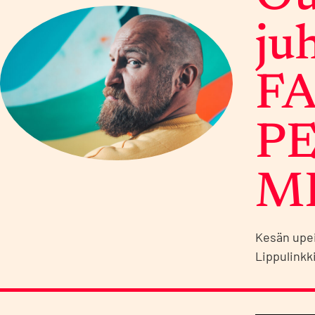
ju
FA
PE
MI
Kesän upei
Lippulink