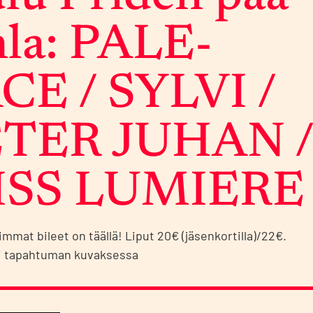
h­la: PALE­
CE / SYL­VI /
TER JUHAN 
SS LUMIE­RE
mmat bileet on täällä! Liput 20€ (jäsenkortilla)/22€.
ki tapahtuman kuvaksessa