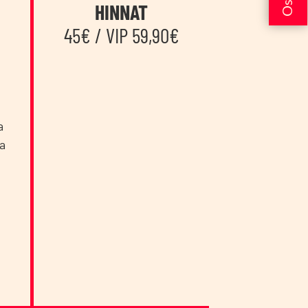
HINNAT
45€ / VIP 59,90€
a
ia