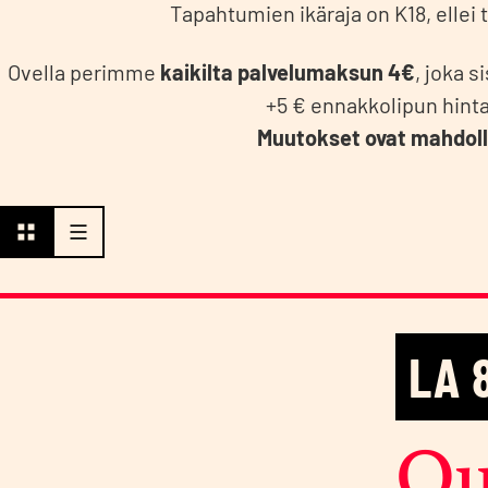
Tapah­tu­mien ikä­ra­ja on K18, ellei to
Ovel­la perim­me
kai­kil­ta pal­ve­lu­mak­sun 4€
, joka si
+5 € ennak­ko­li­pun hin­t
Muu­tok­set ovat mah­dol­li
LA
Ou