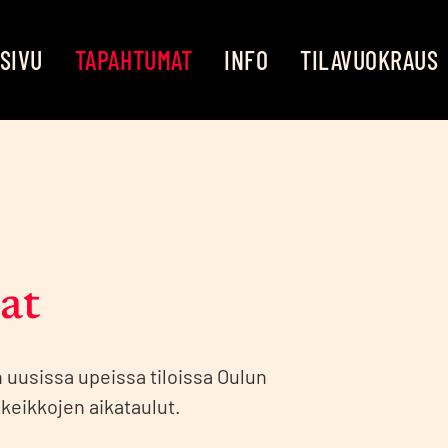
SI­VU
TAPAH­TU­MAT
INFO
TILA­VUO­KRAUS
at
n uusis­sa upeis­sa tilois­sa Oulun
keik­ko­jen aika­tau­lut.