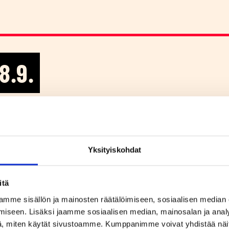
18.9.
l­liam & Kerza
/K18)
Yksityiskohdat
itä
 kärkinimet william ja KERZA yhteiskiertueelle!
mme sisällön ja mainosten räätälöimiseen, sosiaalisen median
n rap-kentän tämän hetken kiinnostavimpiin artisteihi
iseen. Lisäksi jaamme sosiaalisen median, mainosalan ja analy
 william ja KERZA suuntaavat tulevana syksynä
, miten käytät sivustoamme. Kumppanimme voivat yhdistää näitä t