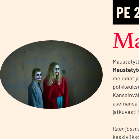
PE
Mau
Maustetytt
Maustetyt
melodiat ja
poikkeuksel
Kansainväl
asemansa y
jatkuvasti
Itken jos m
keskiviikko