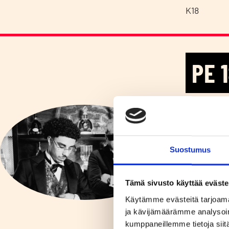
K18
PE
wi
(S
Suostumus
Tämä sivusto käyttää eväste
Suomiräpin
Käytämme evästeitä tarjoama
Suomalaise
ja kävijämäärämme analysoim
lukeutuvat
kumppaneillemme tietoja siitä