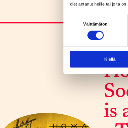
yhteiskier
olet antanut heille tai joita o
syyskuussa
Suostumuksen
Välttämätön
valinta
PE
Kiellä
Ho
Soc
is 