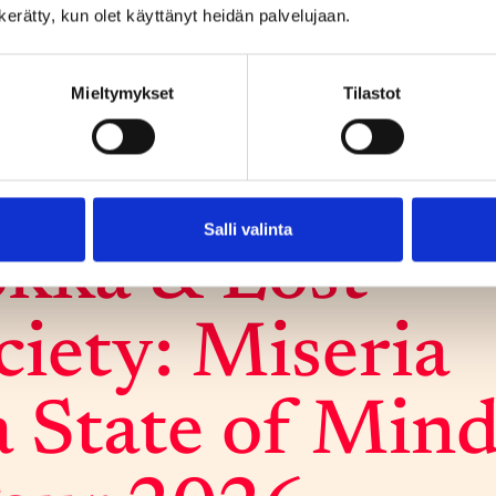
tueelle! Kuuden keikan mittainen kiertue starttaa
n kerätty, kun olet käyttänyt heidän palvelujaan.
 Helsingin Tavastialta ja päättyy lokakuussa Jyväskylään.
Mieltymykset
Tilastot
25.9.
Salli valinta
k­ka & Lost
ie­ty: Mise­ria
a Sta­te of Min