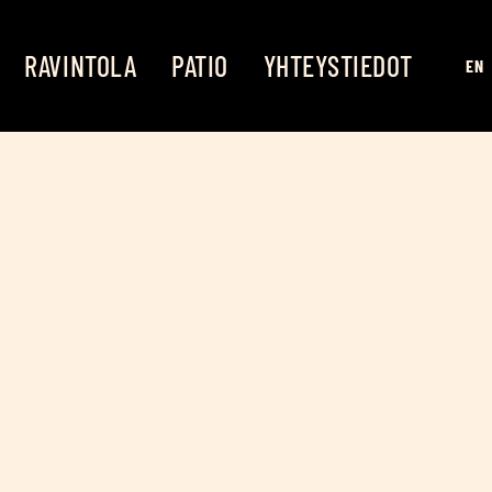
RAVIN­TO­LA
PATIO
YHTEYS­TIE­DOT
EN