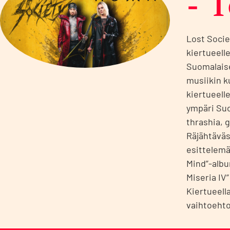
- 
Lost Socie
kiertueell
Suomalaise
musiikin 
kiertueell
ympäri Suo
thrashia, 
Räjähtäväs
esittelemä
Mind”-albu
Miseria IV
Kiertueell
vaihtoehto