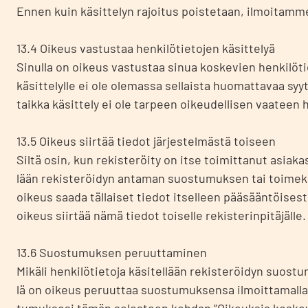
Ennen kuin käsit­te­lyn rajoi­tus pois­te­taan, ilmoi­tam­me s
13.4 Oikeus vas­tus­taa hen­ki­lö­tie­to­jen käsit­te­lyä
Sinul­la on oikeus vas­tus­taa sinua kos­ke­vien hen­ki­lö­tie­
käsit­te­lyl­le ei ole ole­mas­sa sel­lais­ta huo­mat­ta­vaa syy­
taik­ka käsit­te­ly ei ole tar­peen oikeu­del­li­sen vaa­teen h
13.5 Oikeus siir­tää tie­dot jär­jes­tel­mäs­tä toi­seen
Sil­tä osin, kun rekis­te­röi­ty on itse toi­mit­ta­nut asia­kas­re
lään rekis­te­röi­dyn anta­man suos­tu­muk­sen tai toi­mek­si
oikeus saa­da täl­lai­set tie­dot itsel­leen pää­sään­töi­ses­
oikeus siir­tää nämä tie­dot toi­sel­le rekis­te­rin­pi­tä­jäl­le.
13.6 Suos­tu­muk­sen peruut­ta­mi­nen
Mikä­li hen­ki­lö­tie­to­ja käsi­tel­lään rekis­te­röi­dyn suos­
lä on oikeus peruut­taa suos­tu­muk­sen­sa ilmoit­ta­mal­la