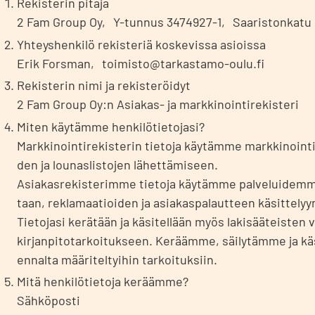
Rekis­te­rin pitä­jä
2 Fam Group Oy, Y-tun­nus 3474927-1, Saa­ris­ton­ka­tu
Yhteys­hen­ki­lö rekis­te­riä kos­ke­vis­sa asiois­sa
Erik Fors­man, toimisto@tarkastamo-oulu.fi
Rekis­te­rin nimi ja rekis­te­röi­dyt
2 Fam Group Oy:n Asia­kas- ja mark­ki­noin­ti­re­kis­te­ri
Miten käy­täm­me hen­ki­lö­tie­to­ja­si?
Mark­ki­noin­ti­re­kis­te­rin tie­to­ja käy­täm­me mark­ki­noin­ti
den ja lou­nas­lis­to­jen lähet­tä­mi­seen.
Asia­kas­re­kis­te­rim­me tie­to­ja käy­täm­me pal­ve­lui­dem­
taan, rekla­maa­tioi­den ja asia­kas­pa­laut­teen käsit­te­ly
Tie­to­ja­si kerä­tään ja käsi­tel­lään myös laki­sää­teis­ten v
kir­jan­pi­to­tar­koi­tuk­seen. Kerääm­me, säi­ly­täm­me ja käs
ennal­ta mää­ri­tel­tyi­hin tar­koi­tuk­siin.
Mitä hen­ki­lö­tie­to­ja kerääm­me?
Säh­kö­pos­ti