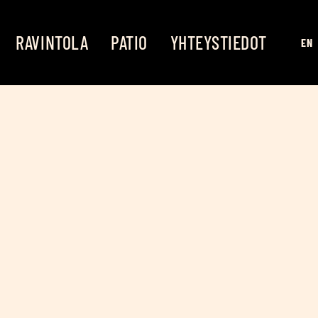
RAVIN­TO­LA
PATIO
YHTEYS­TIE­DOT
EN