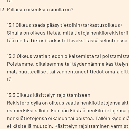
tä.
Mil­lai­sia oikeuk­sia sinul­la on?
13.1 Oikeus saa­da pää­sy tie­toi­hin (tar­kas­tusoi­keus)
Sinul­la on oikeus tie­tää, mitä tie­to­ja hen­ki­lö­re­kis­te­r
tää meil­tä tie­to­si tar­kas­tet­ta­vak­si täs­sä selos­tees­sa 
13.2 Oikeus vaa­tia tie­don oikai­se­mis­ta tai pois­ta­mis­ta
Pois­tam­me, oikai­sem­me tai täy­den­näm­me käsit­te­lyn kan
mat, puut­teel­li­set tai van­hen­tu­neet tie­dot oma-aloit­t
tä.
13.3 Oikeus käsit­te­lyn rajoit­ta­mi­seen
Rekis­te­röi­dyl­lä on oikeus vaa­tia hen­ki­lö­tie­to­jen­sa akti
esi­mer­kik­si sil­loin, kun hän kiis­tää hen­ki­lö­tie­to­jen­sa
hen­ki­lö­tie­to­jen­sa oikai­sua tai pois­toa. Täl­löin kysei­siä
ei käsi­tel­lä muu­toin. Käsit­te­lyn rajoit­ta­mi­nen var­mis­t