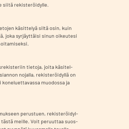
ii­tä rekis­te­röi­dyl­le.
to­jen käsit­te­lyä sil­tä osin, kuin
tä, joka syr­jäyt­täi­si sinun oikeu­te­si
oi­ta­mi­sek­si.
­kis­te­riin tie­to­ja, joi­ta käsi­tel­
an­non nojal­la, rekis­te­röi­dyl­lä on
ti kone­luet­ta­vas­sa muo­dos­sa ja
tu­muk­seen perus­tuen, rekis­te­röi­dyl­
 täs­tä meil­le. Voit peruut­taa suos­