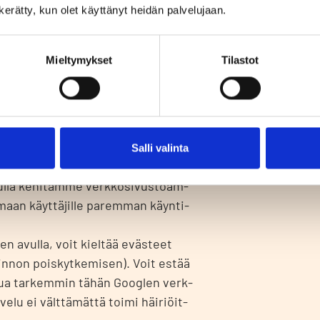
a­li­ses­sa muo­dos­sa, nii­tä säi­ly­te­
n kerätty, kun olet käyttänyt heidän palvelujaan.
ur­val­li­ses­ti.
Mieltymykset
Tilastot
t auto­maat­ti­ses­ti tie­to­ko­neel­le /
il­la. Verk­ko­pal­ve­lum­me hyö­dyn­tää
m­man käyt­tä­jäys­tä­väl­li­se­nä ja
­ko­si­vus­tom­me kehit­tä­mi­sek­si,
Salli valinta
noin­nin koh­den­ta­mi­sek­si ja opti­
ul­la kehi­täm­me verk­ko­si­vus­toam­
­maan käyt­tä­jil­le parem­man käyn­ti­
den avul­la, voit kiel­tää eväs­teet
min­non pois­kyt­ke­mi­sen). Voit estää
us­tua tar­kem­min tähän Googlen verk­
ve­lu ei vält­tä­mät­tä toi­mi häi­riöit­