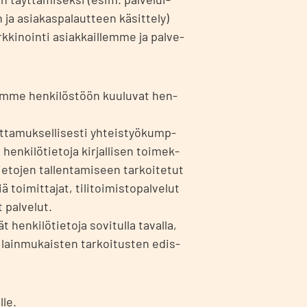
ja asia­kas­pa­laut­teen käsit­te­ly)
ki­noin­ti asiak­kail­lem­me ja pal­ve­
k­sem­me hen­ki­lös­töön kuu­lu­vat hen­
t­ta­muk­sel­li­ses­ti yhteis­työ­kump­
hen­ki­lö­tie­to­ja kir­jal­li­sen toi­mek­
e­to­jen tal­len­ta­mi­seen tar­koi­te­tut
 toi­mit­ta­jat, tili­toi­mis­to­pal­ve­lut
pal­ve­lut.
en­ki­lö­tie­to­ja sovi­tul­la taval­la,
, lain­mu­kais­ten tar­koi­tus­ten edis­
­le.