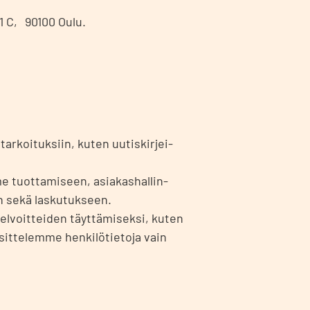
 1 C, 90100 Oulu.
­tar­koi­tuk­siin, kuten uutis­kir­jei­
me tuot­ta­mi­seen, asia­kas­hal­lin­
yn sekä las­ku­tuk­seen.
el­voit­tei­den täyt­tä­mi­sek­si, kuten
it­te­lem­me hen­ki­lö­tie­to­ja vain