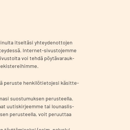
nul­ta itsel­tä­si yhtey­den­ot­to­jen
tey­des­sä. Inter­net-sivus­to­jem­me
i sivus­tol­ta voi teh­dä pöy­tä­va­rauk­
re­kis­te­rei­him­me.
 perus­te hen­ki­lö­tie­to­je­si käsit­te­
a­ma­si suos­tu­muk­sen perus­teel­la.
at uutis­kir­jeem­me tai lou­nas­lis­
k­sen perus­teel­la, voit peruut­taa
täyt­tä­mi­sek­si (esim. pal­ve­lui­