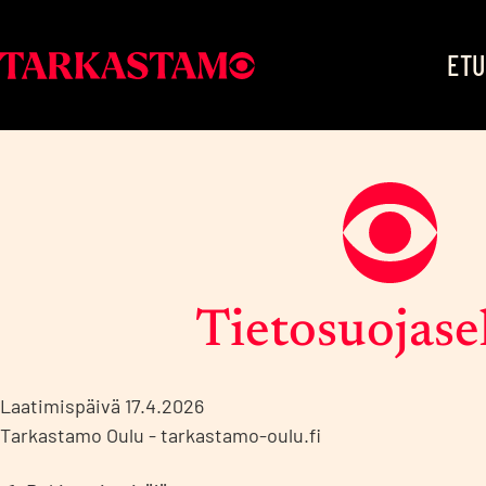
ETU
Tarkastamo
Siirry sisältöön
Tie­to­suo­ja­se­
Laa­ti­mis­päi­vä 17.4.2026
Tar­kas­ta­mo Oulu - tarkastamo-oulu.fi