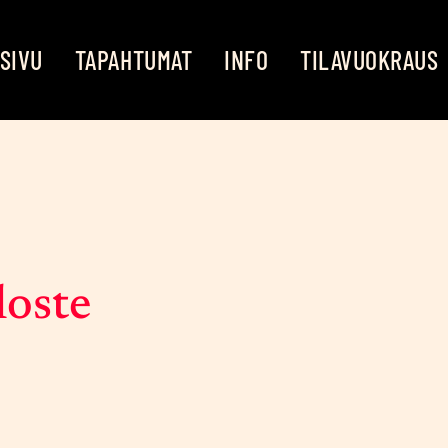
SI­VU
TAPAH­TU­MAT
INFO
TILA­VUO­KRAUS
los­te