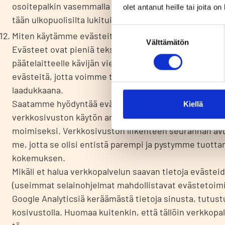
osoi­te­pal­kin vasem­mal­la puo­lel­la. Jos tie­to­ja on manu­a
olet antanut heille tai joita o
tään ulko­puo­li­sil­ta luki­tuis­sa tilois­sa ja tuho­taan tie­to­t
Suostumuksen
Miten käy­täm­me eväs­tei­tä?
Välttämätön
valinta
Eväs­teet ovat pie­niä teks­ti­tie­dos­to­ja, jot­ka tal­len­tu­va
pää­te­lait­teel­le kävi­jän vie­rail­les­sa eri verk­ko­si­vus­to
eväs­tei­tä, jot­ta voim­me tar­jo­ta pal­ve­lum­me mah­dol­li­si
laa­duk­kaa­na.
Saa­tam­me hyö­dyn­tää eväs­tei­tä pal­ve­lui­dem­me ja verk
Kiellä
verk­ko­si­vus­ton käy­tön ana­ly­soi­mi­sek­si, sekä mark­ki­
moi­mi­sek­si. Verk­ko­si­vus­ton lii­ken­teen seu­ran­nan av
me, jot­ta se oli­si entis­tä parem­pi ja pys­tym­me tuot­ta
ko­ke­muk­sen.
Mikä­li et halua verk­ko­pal­ve­lun saa­van tie­to­ja eväs­tei­
(useim­mat selai­noh­jel­mat mah­dol­lis­ta­vat eväs­te­toi­
Google Ana­ly­tic­siä kerää­mäs­tä tie­to­ja sinus­ta, tut
ko­si­vus­tol­la. Huo­maa kui­ten­kin, että täl­löin verk­ko­pal­