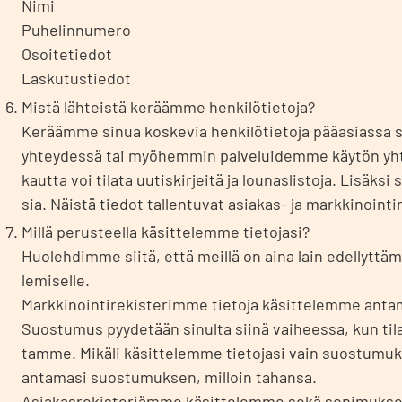
Nimi
Puhe­lin­nu­me­ro
Osoi­te­tie­dot
Las­ku­tus­tie­dot
Mis­tä läh­teis­tä kerääm­me hen­ki­lö­tie­to­ja?
Kerääm­me sinua kos­ke­via hen­ki­lö­tie­to­ja pää­asias­sa si
yhtey­des­sä tai myö­hem­min pal­ve­lui­dem­me käy­tön yh
kaut­ta voi tila­ta uutis­kir­jei­tä ja lou­nas­lis­to­ja. Lisäk­s
sia. Näis­tä tie­dot tal­len­tu­vat asia­kas- ja mark­ki­noin­ti­
Mil­lä perus­teel­la käsit­te­lem­me tie­to­ja­si?
Huo­leh­dim­me sii­tä, että meil­lä on aina lain edel­lyt­tä­mä
le­mi­sel­le.
Mark­ki­noin­ti­re­kis­te­rim­me tie­to­ja käsit­te­lem­me ant
Suos­tu­mus pyy­de­tään sinul­ta sii­nä vai­hees­sa, kun tila
tam­me. Mikä­li käsit­te­lem­me tie­to­ja­si vain suos­tu­mu
anta­ma­si suos­tu­muk­sen, mil­loin tahan­sa.
Asia­kas­re­kis­te­riäm­me käsit­te­lem­me sekä sopi­muk­sen 