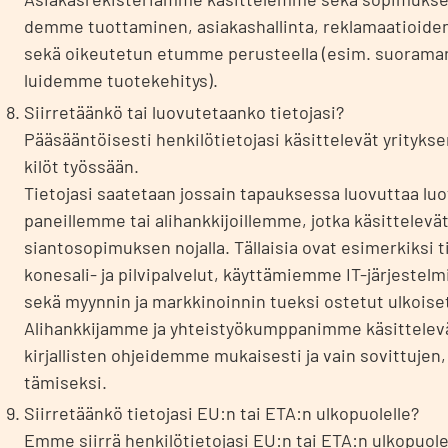
dem­me tuot­ta­mi­nen, asia­kas­hal­lin­ta, rekla­maa­tioi­den 
sekä oikeu­te­tun etum­me perus­teel­la (esim. suo­ra­mark­
lui­dem­me tuo­te­ke­hi­tys).
Siir­re­tään­kö tai luo­vu­te­taan­ko tie­to­ja­si?
Pää­sään­töi­ses­ti hen­ki­lö­tie­to­ja­si käsit­te­le­vät yri­ty
ki­löt työs­sään.
Tie­to­ja­si saa­te­taan jos­sain tapauk­ses­sa luo­vut­taa luo
pa­neil­lem­me tai ali­hank­ki­joil­lem­me, jot­ka käsit­te­le­vät 
sian­to­so­pi­muk­sen nojal­la. Täl­lai­sia ovat esi­mer­kik­si ti
kone­sa­li- ja pil­vi­pal­ve­lut, käyt­tä­miem­me IT-jär­jes­tel­miä
sekä myyn­nin ja mark­ki­noin­nin tuek­si oste­tut ulkoi­set 
Ali­hank­ki­jam­me ja yhteis­työ­kump­pa­nim­me käsit­te­le­vät h
kir­jal­lis­ten ohjei­dem­me mukai­ses­ti ja vain sovit­tu­jen
tä­mi­sek­si.
Siir­re­tään­kö tie­to­ja­si EU:n tai ETA:n ulko­puo­lel­le?
Emme siir­rä hen­ki­lö­tie­to­ja­si EU:n tai ETA:n ulko­puo­lel