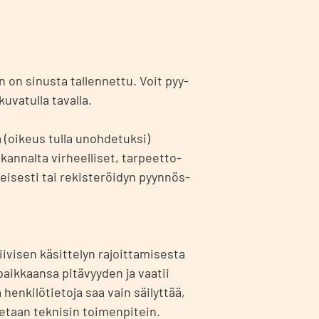
iin on sinus­ta tal­len­net­tu. Voit pyy­
kuva­tul­la taval­la.
 (oikeus tul­la unoh­de­tuk­si)
­nal­ta vir­heel­li­set, tar­peet­to­
ei­ses­ti tai rekis­te­röi­dyn pyyn­nös­
i­vi­sen käsit­te­lyn rajoit­ta­mi­ses­ta
 paik­kaan­sa pitä­vyy­den ja vaa­tii
 hen­ki­lö­tie­to­ja saa vain säi­lyt­tää,
e­taan tek­ni­sin toi­men­pi­tein.