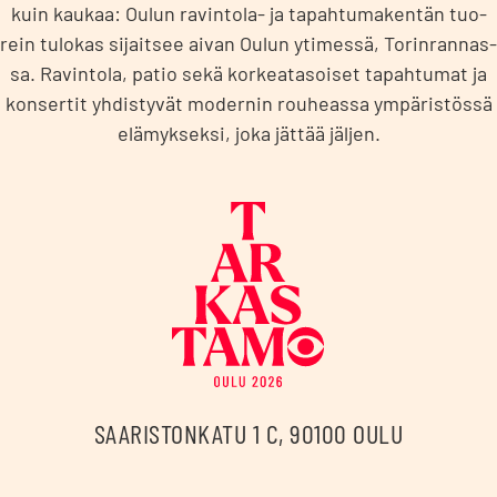
kuin kau­kaa: Oulun ravin­to­la- ja tapah­tu­ma­ken­tän tuo­
rein tulo­kas sijait­see aivan Oulun yti­mes­sä, Torin­ran­nas­
sa. Ravin­to­la, patio sekä kor­kea­ta­soi­set tapah­tu­mat ja
kon­ser­tit yhdis­ty­vät moder­nin rou­heas­sa ympä­ris­tös­sä
elä­myk­sek­si, joka jät­tää jäl­jen.
Tarkastamo
SAARISTONKATU 1 C, 90100 OULU