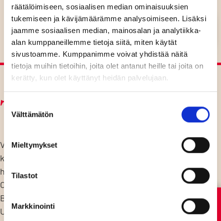
räätälöimiseen, sosiaalisen median ominaisuuksien
tukemiseen ja kävijämäärämme analysoimiseen. Lisäksi
21:00
OVET
jaamme sosiaalisen median, mainosalan ja analytiikka-
22:00
FINE RHYME
alan kumppaneillemme tietoja siitä, miten käytät
sivustoamme. Kumppanimme voivat yhdistää näitä
tietoja muihin tietoihin, joita olet antanut heille tai joita on
kerätty, kun olet käyttänyt heidän palvelujaan.
Tapahtumainfo
Suostumuksen
Välttämätön
valinta
VAPAA PÄÄSY! Fine Rhyme tarjoilee energisen
Mieltymykset
kattauksen englanninkielisiä R&B-, soul-, funk-, EDM-,
hiphop- ja pophittejä 90-luvulta tähän päivään.
Tilastot
Ohjelmistossa muun muassa näiden artistien biisejä:
Bruno Mars, Justin Timberlake, Ne-Yo, John Legend,
Markkinointi
Usher ja Beyonce. Fine Rhyme koostuu viiden hengen