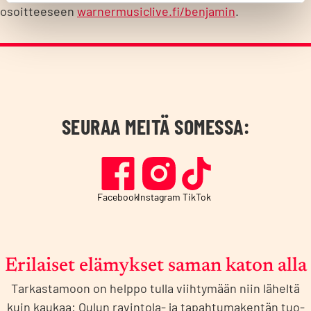
osoitteeseen
warnermusiclive.fi/benjamin
.
SEURAA MEITÄ SOMESSA:
Facebook
Instagram
TikTok
Eri­lai­set elä­myk­set saman katon alla
Tar­kas­ta­moon on help­po tul­la viih­ty­mään niin lähel­tä
kuin kau­kaa: Oulun ravin­to­la- ja tapah­tu­ma­ken­tän tuo­