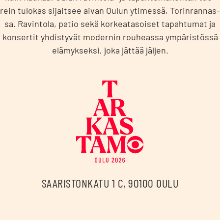
rein tulo­kas sijait­see aivan Oulun yti­mes­sä, Torin­ran­nas­
sa. Ravin­to­la, patio sekä kor­kea­ta­soi­set tapah­tu­mat ja
kon­ser­tit yhdis­ty­vät moder­nin rou­heas­sa ympä­ris­tös­sä
elä­myk­sek­si, joka jät­tää jäl­jen.
Tarkastamo
SAARISTONKATU 1 C, 90100 OULU