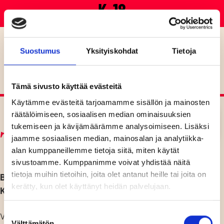
K-18
20:00
OVET
Suostumus
Yksityiskohdat
Tietoja
21:00
BENJAMIN
Tämä sivusto käyttää evästeitä
Käytämme evästeitä tarjoamamme sisällön ja mainosten
räätälöimiseen, sosiaalisen median ominaisuuksien
tukemiseen ja kävijämäärämme analysoimiseen. Lisäksi
Tapahtumainfo
jaamme sosiaalisen median, mainosalan ja analytiikka-
alan kumppaneillemme tietoja siitä, miten käytät
sivustoamme. Kumppanimme voivat yhdistää näitä
tietoja muihin tietoihin, joita olet antanut heille tai joita on
BENJAMIN URANSA KUUMIMMALLE
kerätty, kun olet käyttänyt heidän palvelujaan.
KLUBIKIERTUEELLE
🔥
Suostumuksen
Viime kesän näyttävällä festarisetillä ilmiöksi
Välttämätön